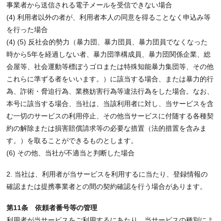
事業者から送信される電子メールを受信できない場合
(4) 利用者以外の者が、利用者本人の同意を得ることなく申込み等
を行った場合
(4) (5) 反社会的勢力（暴力団、暴力団員、暴力団員でなくなった
時から5年を経過しない者、暴力団準構成員、暴力団関係企業、総
会屋等、社会運動等標ぼうゴロまたは特殊知能暴力集団等、その他
これらに準ずる者をいいます。）に該当する場合、または暴力的行
為、詐術・脅迫行為、業務妨害行為等違法行為をした場合。なお、
本号に該当する場合、当社は、当該利用者に対し、当サービスを含
む一切のサービスの利用停止、その他当サービスに付随する各種契
約の解除または損害賠償請求等の必要な措置（法的措置を含みま
す。）を取ることができるものとします。
(6) その他、当社が不適当と判断した場合
2. 当社は、利用者が当サービスを利用するに当たり、登録情報の
確認または提携事業者との間の契約確認を行う場合があります。
第11条 依頼者番号等の管理
利用者が当サービスをご利用するにあたり、当サービスの種別によ